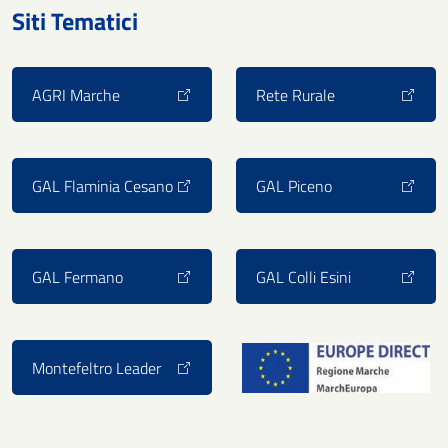
Siti Tematici
AGRI Marche
Rete Rurale
GAL Flaminia Cesano
GAL Piceno
GAL Fermano
GAL Colli Esini
Montefeltro Leader