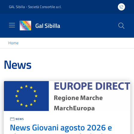
GAL Sibilla - Società Consortile a.r.l.
Gal Sibilla
Home
News
NEWS
News Giovani agosto 2026 e