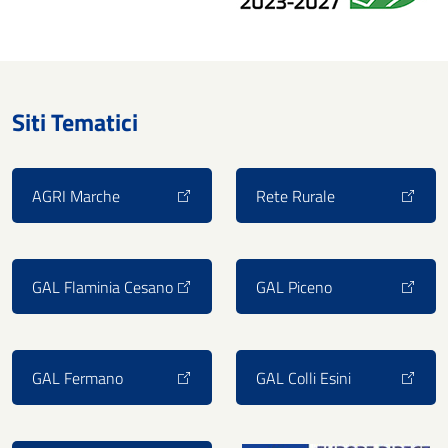
Siti Tematici
AGRI Marche
Rete Rurale
GAL Flaminia Cesano
GAL Piceno
GAL Fermano
GAL Colli Esini