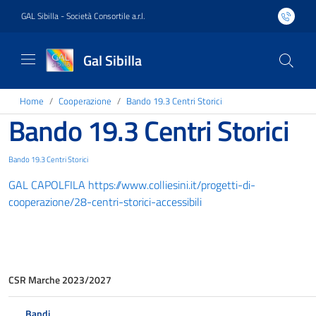
GAL Sibilla - Società Consortile a.r.l.
Gal Sibilla
Home
Cooperazione
Bando 19.3 Centri Storici
Bando 19.3 Centri Storici
Bando 19.3 Centri Storici
GAL CAPOLFILA https://www.colliesini.it/progetti-di-
cooperazione/28-centri-storici-accessibili
CSR Marche 2023/2027
Bandi