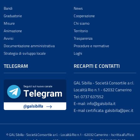
Bandi
News
Graduatorie
Cooperazione
Misure
Chi siamo
Animazione
Territorio
Avvisi
Trasparenza
Documentazione amministrativa
Procedure e normative
Strategia di sviluppo locale
Loghi
TELEGRAM
RECAPITI E CONTATTI
GAL Sibilla - Società Consortile a r.l.
Località Rio n.1 - 62032 Camerino
Tel: 0737 637552
E-mail: info@galsibilla.it
E-mail certificata: galsibilla@pec.it
© GAL Sibilla - Società Consortile a r.l. - Località Rio n.1 - 62032 Camerino - Iscritta all’ufficio