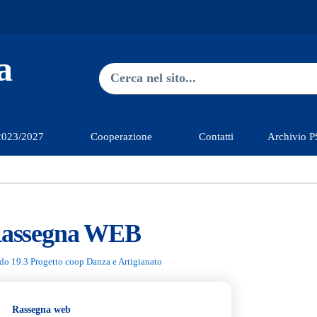
a
Ricerca nel sito
Type 2 or more characters for res
2023/2027
Cooperazione
Contatti
Archivio 
assegna WEB
o 19.3 Progetto coop Danza e Artigianato
Rassegna web