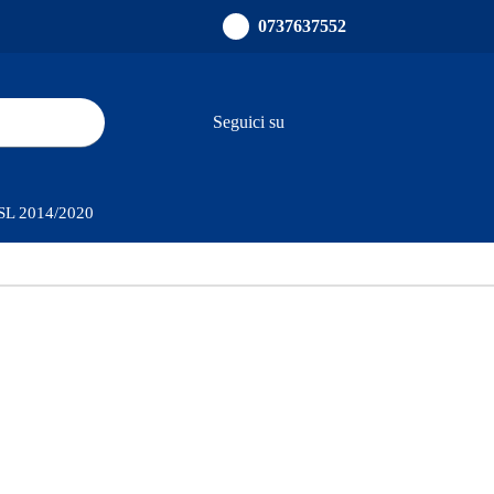
0737637552
Seguici su
ults.
PSL 2014/2020