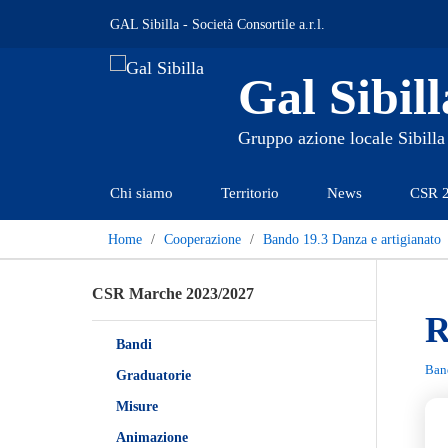
GAL Sibilla - Società Consortile a.r.l.
Gal Sibill
Gruppo azione locale Sibilla
Chi siamo
Territorio
News
CSR 
Home
Cooperazione
Bando 19.3 Danza e artigianato
CSR Marche 2023/2027
R
Bandi
Band
Graduatorie
Misure
Animazione