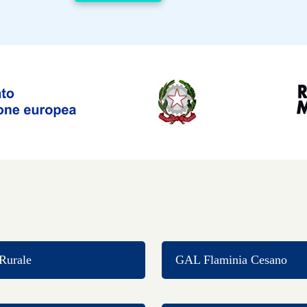
Rurale
GAL Flaminia Cesano