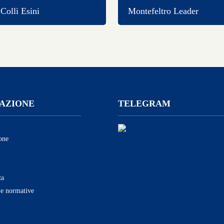
olli Esini
Montefeltro Leader
AZIONE
TELEGRAM
one
za
 e normative