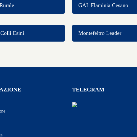
Rurale
GAL Flaminia Cesano
olli Esini
Montefeltro Leader
AZIONE
TELEGRAM
one
za