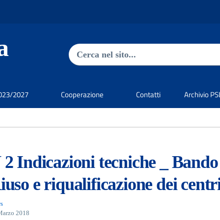
a
Ricerca nel sito
Type 2 or more characters for res
023/2027
Cooperazione
Contatti
Archivio P
 2 Indicazioni tecniche _ Bando
iuso e riqualificazione dei centri
s
Marzo 2018