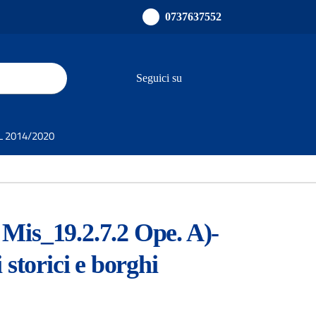
0737637552
Seguici su
ults.
SL 2014/2020
 Mis_19.2.7.2 Ope. A)-
 storici e borghi