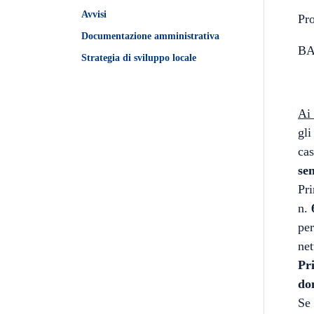
Avvisi
Pro
Documentazione amministrativa
BAN
Strategia di sviluppo locale
Ai 
gli
cas
sen
Pri
n.
per
net
Pr
do
Se 