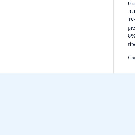
0 s
Gl
IV
pre
8%
rip
Ca