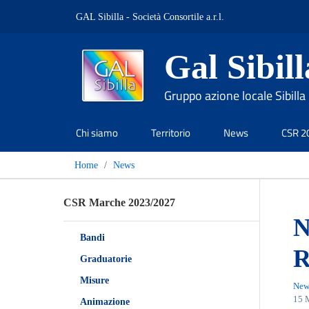
GAL Sibilla - Società Consortile a.r.l.
Gal Sibill
Gruppo azione locale Sibilla
Chi siamo
Territorio
News
CSR 2
Home
News
CSR Marche 2023/2027
N
Bandi
R
Graduatorie
Misure
New
15 
Animazione