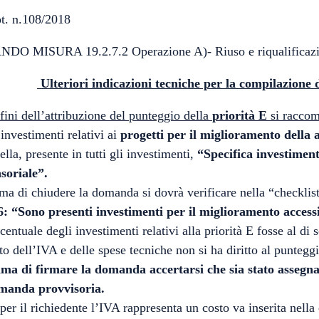
t. n.108/2018
DO MISURA 19.2.7.2 Operazione A)- Riuso e riqualificazione 
Ulteriori indicazioni tecniche per la compilazione
fini dell’attribuzione del punteggio della
priorità E
si raccom
 investimenti relativi ai
progetti per il miglioramento della ac
ella, presente in tutti gli investimenti,
“Specifica investimen
soriale”.
ma di chiudere la domanda si dovrà verificare nella “checklis
6: “Sono presenti investimenti per il miglioramento accessib
centuale degli investimenti relativi alla priorità E fosse al d
to dell’IVA e delle spese tecniche non si ha diritto al punteggio
ima di firmare la domanda accertarsi che sia stato assegnat
manda provvisoria.
per il richiedente l’IVA rappresenta un costo va inserita nel