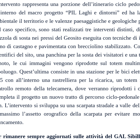
ntervento rappresenta una porzione dell’itinerario ciclo p
’interno del macro progetto “PIL Laghi e dintorni” ed ha la f
ientale il territorio e le valenze paesaggistiche e geologiche p
 caso specifico, sono stati realizzati tre interventi distinti, 
zzola di sosta nei pressi del Geosito eseguita con tecniche di 
no di castagno e pavimentata con brecciolino stabilizzato. C
entifici del sito, una panchina per la sosta dei visitatori e un
oto, le cui immagini vengono riprodotte sul totem multimed
oluogo. Quest’ultima consiste in una stazione per le bici ele
5 con all’interno una rastrelliera per la ricarica, un totem
trollo remoto della telecamera, dove verranno riprodotti i c
pleta il progetto un nuovo tratto di percorso ciclo-pedonale
. L’intervento si sviluppa su una scarpata stradale a valle dell
massimo l’assetto orografico della scarpata per evitare mov
ancamento.
r rimanere sempre aggiornati sulle attività del GAL Sibill