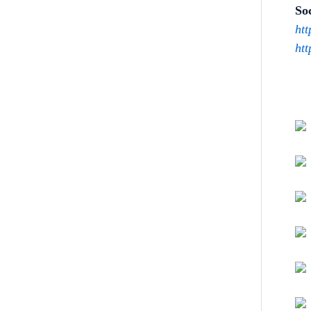
Soc
htt
htt