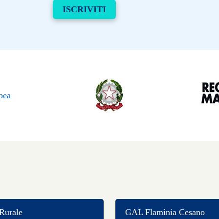
Rurale
GAL Flaminia Cesano