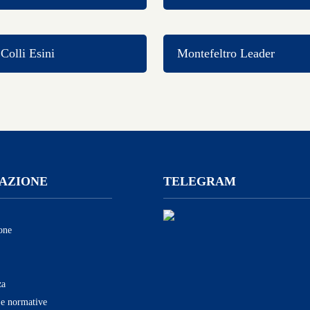
olli Esini
Montefeltro Leader
AZIONE
TELEGRAM
one
za
 e normative