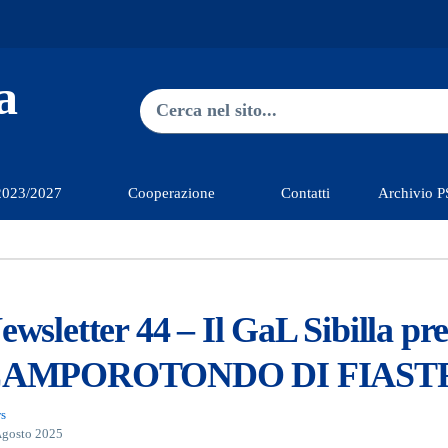
a
Ricerca nel sito
Type 2 or more characters for res
2023/2027
Cooperazione
Contatti
Archivio 
ewsletter 44 – Il GaL Sibilla pr
AMPOROTONDO DI FIAST
s
Agosto 2025