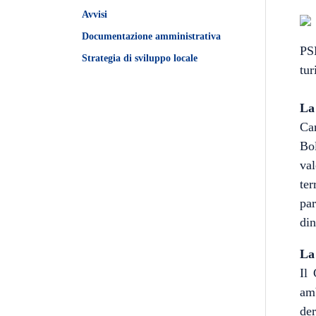
Avvisi
Documentazione amministrativa
PSL
Strategia di sviluppo locale
tur
La 
Cam
Bol
val
ter
par
din
La 
Il
amb
der