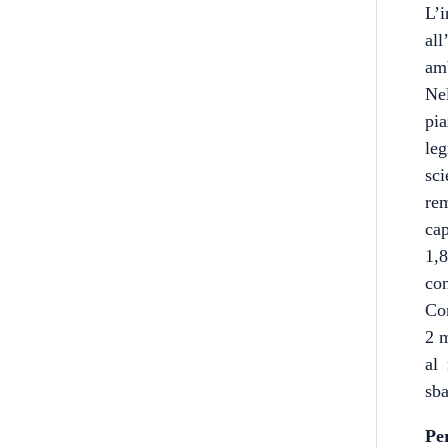
L’i
all
amb
Nel
pia
leg
sci
rem
cap
1,8
con
Com
2 m
al 
sb
Pe