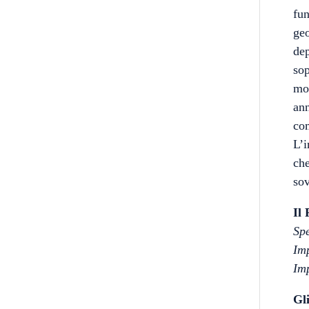
fun
geo
dep
sop
mom
ann
com
L’i
che
sov
Il 
S
I
Im
Gli