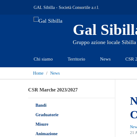
GAL Sibilla - Società Consortile a.r.l.
Gal Sibill
Gruppo azione locale Sibilla
Chi siamo
Territorio
News
CSR 
Home
News
CSR Marche 2023/2027
N
Bandi
C
Graduatorie
Misure
New
21 
Animazione