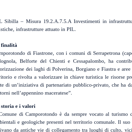
 Sibilla – Misura 19.2.A.7.5.A Investimenti in infrastruttu
istiche, infrastrutture attuato in PIL.
finalità
porotondo di Fiastrone, con i comuni di Serrapetrona (capof
ognola, Belforte del Chienti e Cessapalombo, ha contribuit
orizzazione dei laghi di Polverina, Borgiano e Fiastra e aree l
ritorio e rivolta a valorizzare in chiave turistica le risorse 
te di un’iniziativa di partenariato pubblico-privato, che ha 
torni nell’appennino maceratese”.
storia e i valori
 Comune di Camporotondo è da sempre vocato al turismo dida
ientali e geologiche presenti nel territorio comunale. Il suo t
ivano da antiche vie di collegamento tra luoghi di culto, vic