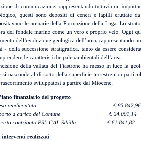
zione di comunicazione, rappresentando tuttavia un importante
logico, questi sono depositi di ceneri e lapilli eruttate da
ositavano le arenarie della Formazione della Laga. Lo strato
ra del fondale marino come un vero e proprio velo. Oggi ques
ento dell’evoluzione geologica dell’area, rappresentando un l
i - della successione stratigrafica, tanto da essere consider
prendere le caratteristiche paleoambientali dell’area.
ncisione della vallata del Fiastrone ha messo in luce la geol
 si nasconde al di sotto della superficie terrestre con parti
rascorrimento sviluppatosi a partire dal Miocene.
Piano finanziario del progetto
pesa rendicontata € 85.842,96
mporto a carico del Comune € 24.001,14
porto contributo PSL GAL Sibilla € 61.841,82
 interventi realizzati