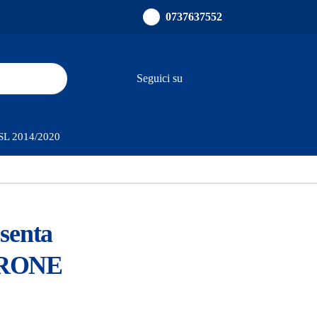
0737637552
Seguici su
ults.
PSL 2014/2020
esenta
RONE