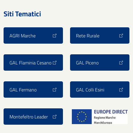
Siti Tematici
AGRI Marche
Rete Rurale
GAL Flaminia Cesano
GAL Piceno
GAL Fermano
GAL Colli Esini
Montefeltro Leader