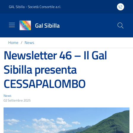
GAL Sibilla - Società Consortile a.r.l.
Gal Sibilla
Home
News
Newsletter 46 – Il Gal
Sibilla presenta
CESSAPALOMBO
News
02 Settembre 2025