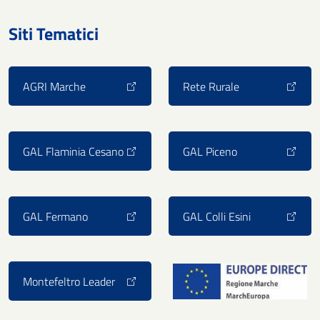
Siti Tematici
AGRI Marche
Rete Rurale
GAL Flaminia Cesano
GAL Piceno
GAL Fermano
GAL Colli Esini
Montefeltro Leader