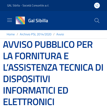
GAL Sibilla - Società Consortile a.r.l.
Gal Sibilla
Home
Archivio PSL 2014/2020
Avvisi
AVVISO PUBBLICO PER
LA FORNITURA E
L’ASSISTENZA TECNICA DI
DISPOSITIVI
INFORMATICI ED
ELETTRONICI