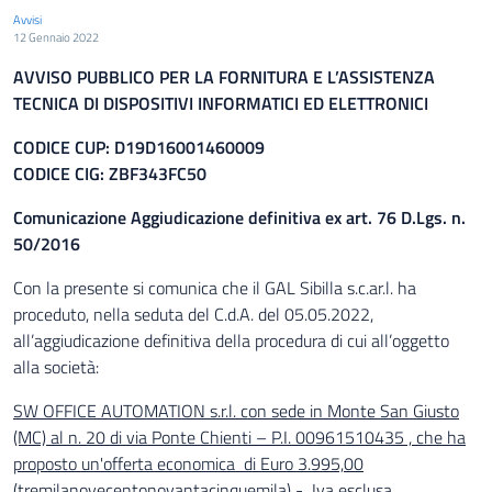
Avvisi
12 Gennaio 2022
AVVISO PUBBLICO PER LA FORNITURA E L’ASSISTENZA
TECNICA DI DISPOSITIVI INFORMATICI ED ELETTRONICI
CODICE CUP: D19D16001460009
CODICE CIG: ZBF343FC50
Comunicazione Aggiudicazione definitiva ex art. 76 D.Lgs. n.
50/2016
Con la presente si comunica che il GAL Sibilla s.c.ar.l. ha
proceduto, nella seduta del C.d.A. del 05.05.2022,
all’aggiudicazione definitiva della procedura di cui all’oggetto
alla società:
SW OFFICE AUTOMATION s.r.l. con sede in Monte San Giusto
(MC) al n. 20 di via Ponte Chienti – P.I. 00961510435 , che ha
proposto un'offerta economica di Euro 3.995,00
(tremilanovecentonovantacinquemila) - Iva esclusa.