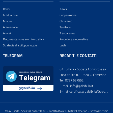
Bandi
News
Graduatorie
Cooperazione
Misure
Chi siamo
Animazione
Territorio
Avvisi
Trasparenza
Documentazione amministrativa
Procedure e normative
Strategia di sviluppo locale
Loghi
TELEGRAM
RECAPITI E CONTATTI
GAL Sibilla - Società Consortile a r.l.
Località Rio n.1 - 62032 Camerino
Tel: 0737 637552
E-mail: info@galsibilla.it
E-mail certificata: galsibilla@pec.it
© GAL Sibilla - Società Consortile a r.l. - Località Rio n.1 - 62032 Camerino - Iscritta all’ufficio