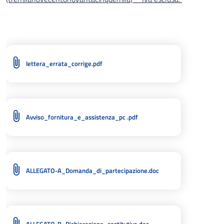
lettera_errata_corrige.pdf
Avviso_fornitura_e_assistenza_pc .pdf
ALLEGATO-A_Domanda_di_partecipazione.doc