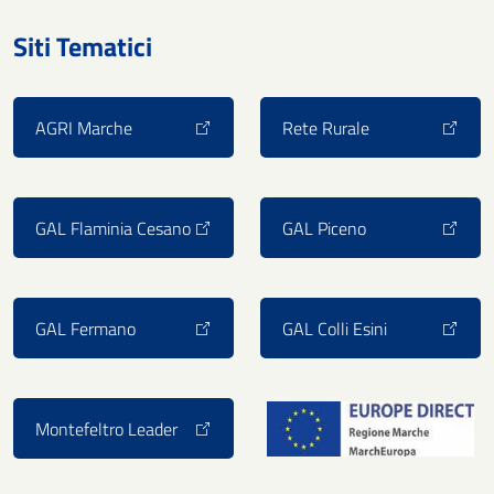
Siti Tematici
AGRI Marche
Rete Rurale
GAL Flaminia Cesano
GAL Piceno
GAL Fermano
GAL Colli Esini
Montefeltro Leader