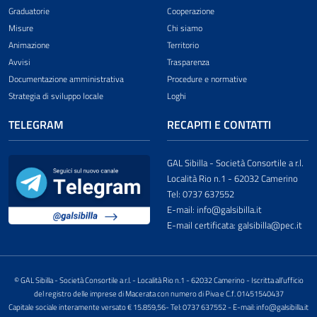
Graduatorie
Cooperazione
Misure
Chi siamo
Animazione
Territorio
Avvisi
Trasparenza
Documentazione amministrativa
Procedure e normative
Strategia di sviluppo locale
Loghi
TELEGRAM
RECAPITI E CONTATTI
GAL Sibilla - Società Consortile a r.l.
Località Rio n.1 - 62032 Camerino
Tel: 0737 637552
E-mail: info@galsibilla.it
E-mail certificata: galsibilla@pec.it
© GAL Sibilla - Società Consortile a r.l. - Località Rio n.1 - 62032 Camerino - Iscritta all’ufficio
del registro delle imprese di Macerata con numero di Piva e C.f. 01451540437
Capitale sociale interamente versato € 15.859,56- Tel: 0737 637552 - E-mail: info@galsibilla.it