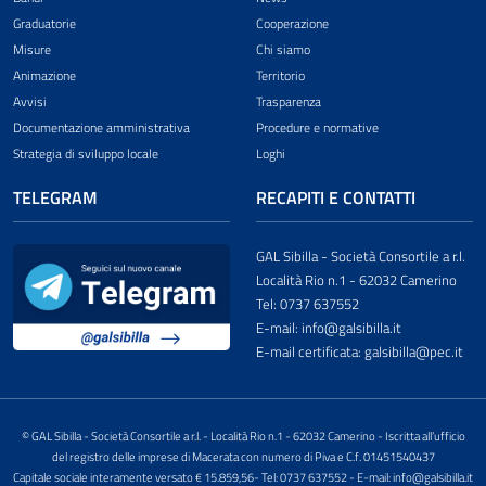
Graduatorie
Cooperazione
Misure
Chi siamo
Animazione
Territorio
Avvisi
Trasparenza
Documentazione amministrativa
Procedure e normative
Strategia di sviluppo locale
Loghi
TELEGRAM
RECAPITI E CONTATTI
GAL Sibilla - Società Consortile a r.l.
Località Rio n.1 - 62032 Camerino
Tel: 0737 637552
E-mail: info@galsibilla.it
E-mail certificata: galsibilla@pec.it
© GAL Sibilla - Società Consortile a r.l. - Località Rio n.1 - 62032 Camerino - Iscritta all’ufficio
del registro delle imprese di Macerata con numero di Piva e C.f. 01451540437
Capitale sociale interamente versato € 15.859,56- Tel: 0737 637552 - E-mail: info@galsibilla.it