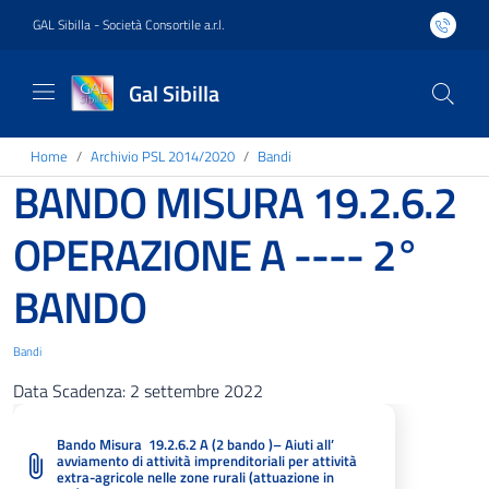
GAL Sibilla - Società Consortile a.r.l.
Gal Sibilla
Home
Archivio PSL 2014/2020
Bandi
BANDO MISURA 19.2.6.2
OPERAZIONE A ---- 2°
BANDO
Bandi
Data Scadenza:
2 settembre 2022
Bando Misura 19.2.6.2 A (2 bando )– Aiuti all’
avviamento di attività imprenditoriali per attività
extra-agricole nelle zone rurali (attuazione in