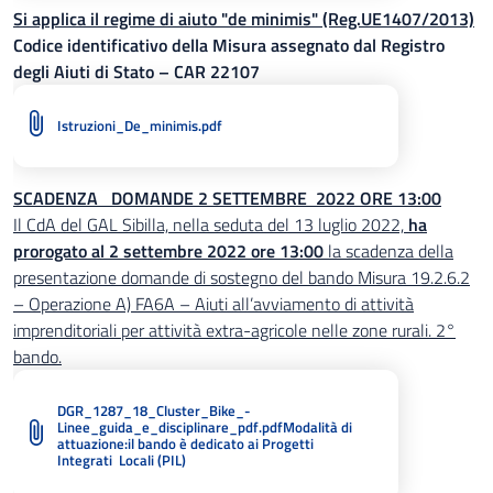
Si applica il regime di aiuto "de minimis" (Reg.UE1407/2013)
Codice identificativo della Misura assegnato dal Registro
degli Aiuti di Stato – CAR 22107
Istruzioni_De_minimis.pdf
SCADENZA DOMANDE 2 SETTEMBRE 2022 ORE 13:00
Il CdA del GAL Sibilla, nella seduta del 13 luglio 2022,
ha
prorogato al 2 settembre 2022 ore 13:00
la scadenza della
presentazione domande di sostegno del bando Misura 19.2.6.2
– Operazione A) FA6A – Aiuti all’avviamento di attività
imprenditoriali per attività extra-agricole nelle zone rurali. 2°
bando.
DGR_1287_18_Cluster_Bike_-
Linee_guida_e_disciplinare_pdf.pdfModalità di
attuazione:il bando è dedicato ai Progetti
Integrati Locali (PIL)