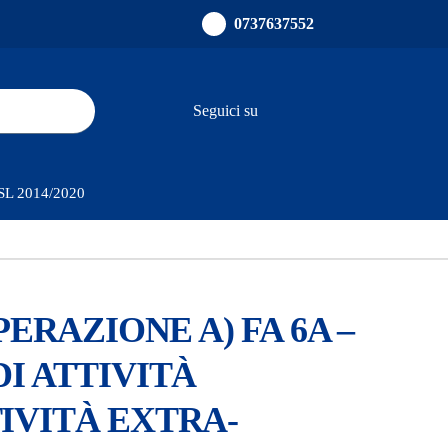
0737637552
Seguici su
ults.
PSL 2014/2020
PERAZIONE A) FA 6A –
I ATTIVITÀ
IVITÀ EXTRA-