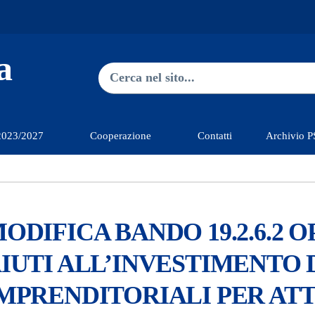
a
Ricerca nel sito
Type 2 or more characters for res
2023/2027
Cooperazione
Contatti
Archivio 
ODIFICA BANDO 19.2.6.2 O
IUTI ALL’INVESTIMENTO D
MPRENDITORIALI PER ATT