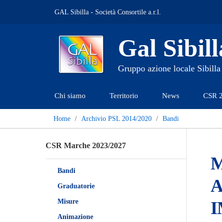
GAL Sibilla - Società Consortile a.r.l.
Gal Sibill
Gruppo azione locale Sibilla
Chi siamo
Territorio
News
CSR 
Home
Archivio PSL 2014/2020
Bandi
CSR Marche 2023/2027
M
Bandi
A
Graduatorie
Misure
I
Animazione