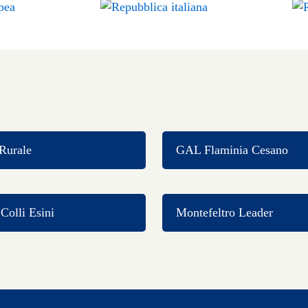
Rurale
GAL Flaminia Cesano
olli Esini
Montefeltro Leader