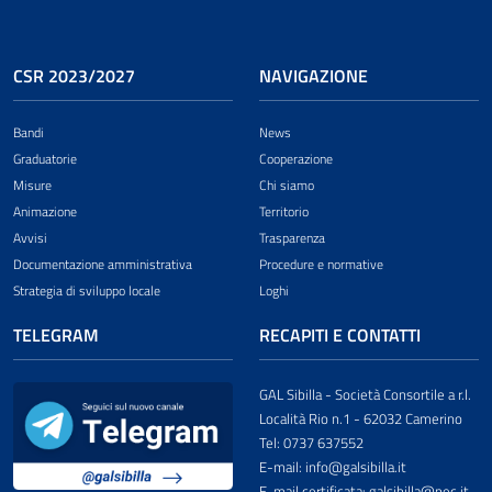
CSR 2023/2027
NAVIGAZIONE
Bandi
News
Graduatorie
Cooperazione
Misure
Chi siamo
Animazione
Territorio
Avvisi
Trasparenza
Documentazione amministrativa
Procedure e normative
Strategia di sviluppo locale
Loghi
TELEGRAM
RECAPITI E CONTATTI
GAL Sibilla - Società Consortile a r.l.
Località Rio n.1 - 62032 Camerino
Tel: 0737 637552
E-mail: info@galsibilla.it
E-mail certificata: galsibilla@pec.it