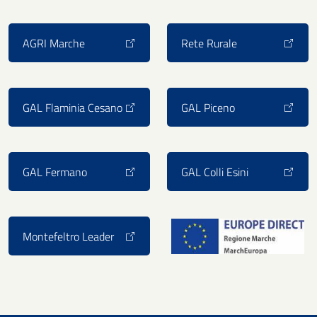
AGRI Marche
Rete Rurale
GAL Flaminia Cesano
GAL Piceno
GAL Fermano
GAL Colli Esini
Montefeltro Leader