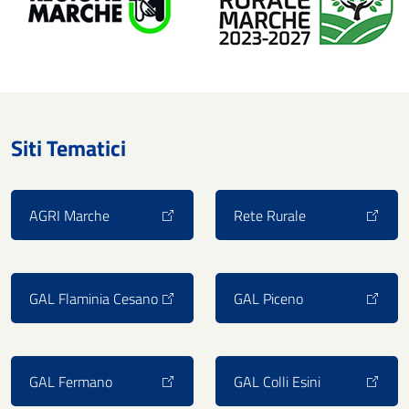
Siti Tematici
AGRI Marche
Rete Rurale
GAL Flaminia Cesano
GAL Piceno
GAL Fermano
GAL Colli Esini