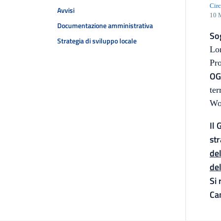
Circ
Avvisi
10 
Documentazione amministrativa
Sog
Strategia di sviluppo locale
Pr
OG
ter
Wo
Il 
str
del
del
Si 
Ca