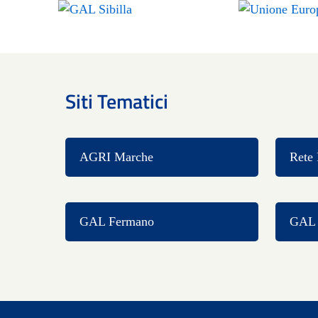
Siti Tematici
AGRI Marche
Rete 
GAL Fermano
GAL C