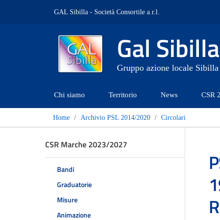
GAL Sibilla - Società Consortile a.r.l.
Gal Sibilla
Gruppo azione locale Sibilla
Chi siamo
Territorio
News
CSR 
Home
Archivio PSL 2014/2020
Circolari
CSR Marche 2023/2027
P
Bandi
1
Graduatorie
R
Misure
Animazione