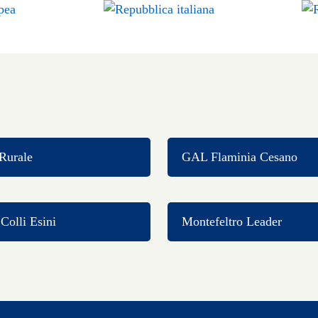
Rurale
GAL Flaminia Cesano
olli Esini
Montefeltro Leader