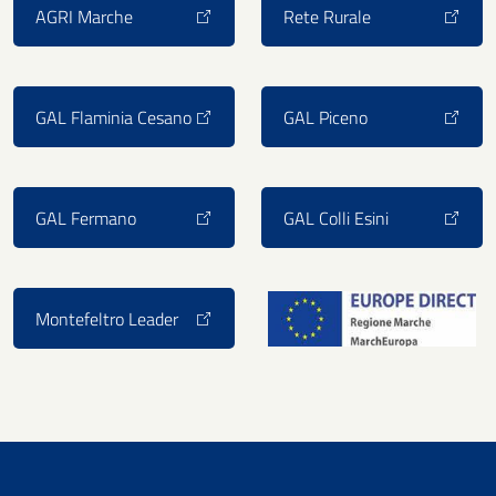
AGRI Marche
Rete Rurale
GAL Flaminia Cesano
GAL Piceno
GAL Fermano
GAL Colli Esini
Montefeltro Leader