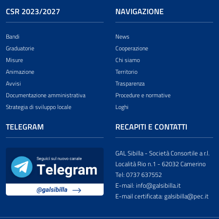
CSR 2023/2027
NAVIGAZIONE
Bandi
News
Graduatorie
Cooperazione
Misure
Chi siamo
Animazione
Territorio
Avvisi
Trasparenza
Documentazione amministrativa
Procedure e normative
Strategia di sviluppo locale
Loghi
TELEGRAM
RECAPITI E CONTATTI
GAL Sibilla - Società Consortile a r.l.
Località Rio n.1 - 62032 Camerino
Tel: 0737 637552
E-mail: info@galsibilla.it
E-mail certificata: galsibilla@pec.it