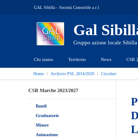
GAL Sibilla - Società Consortile a.r.l.
Gal Sibill
Gruppo azione locale Sibilla
Chi siamo
Territorio
News
CSR 
Home
Archivio PSL 2014/2020
Circolari
CSR Marche 2023/2027
P
Bandi
D
Graduatorie
Misure
L
Animazione