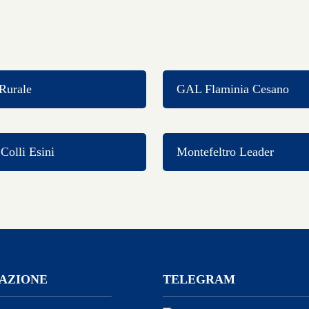
Rurale
GAL Flaminia Cesano
olli Esini
Montefeltro Leader
AZIONE
TELEGRAM