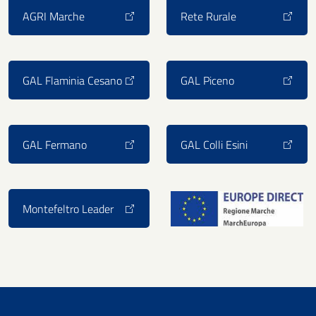
AGRI Marche
Rete Rurale
GAL Flaminia Cesano
GAL Piceno
GAL Fermano
GAL Colli Esini
Montefeltro Leader