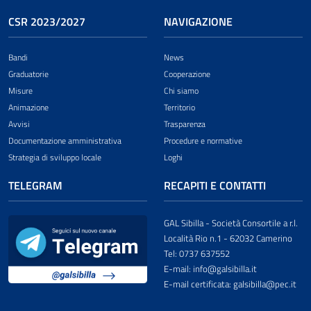
CSR 2023/2027
NAVIGAZIONE
Bandi
News
Graduatorie
Cooperazione
Misure
Chi siamo
Animazione
Territorio
Avvisi
Trasparenza
Documentazione amministrativa
Procedure e normative
Strategia di sviluppo locale
Loghi
TELEGRAM
RECAPITI E CONTATTI
GAL Sibilla - Società Consortile a r.l.
Località Rio n.1 - 62032 Camerino
Tel: 0737 637552
E-mail: info@galsibilla.it
E-mail certificata: galsibilla@pec.it