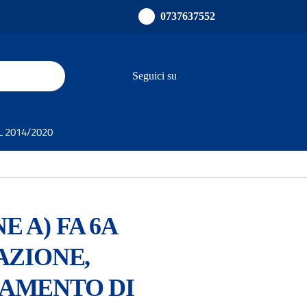
0737637552
Seguici su
SL 2014/2020
E A) FA 6A
AZIONE,
AMENTO DI