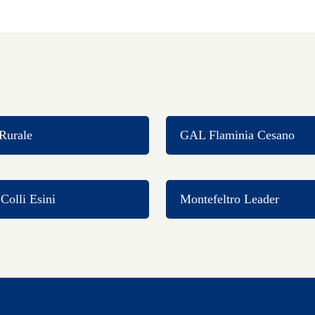
Rurale
GAL Flaminia Cesano
olli Esini
Montefeltro Leader