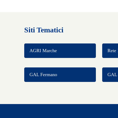
Siti Tematici
AGRI Marche
Rete 
GAL Fermano
GAL C