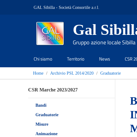
GAL Sibilla - Società Consortile a.r.l.
Gal Sibill
Gruppo azione locale Sibilla
Chi siamo
Territorio
News
CSR 2
Home
Archivio PSL 2014/2020
Graduatorie
CSR Marche 2023/2027
B
Bandi
I
Graduatorie
Misure
M
Animazione