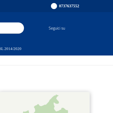
0737637552
Seguici su
sults.
PSL 2014/2020