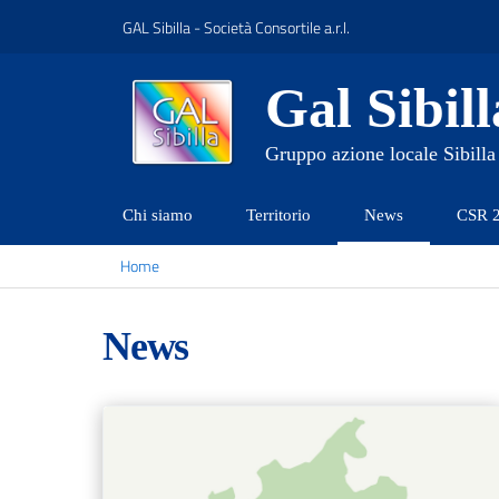
GAL Sibilla - Società Consortile a.r.l.
Gal Sibill
Gruppo azione locale Sibilla
Chi siamo
Territorio
News
CSR 
Home
News