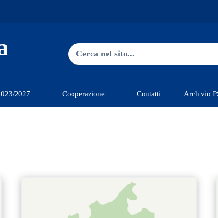
a
Ricerca nel sito
Type 2 or more characters for re
2023/2027
Cooperazione
Contatti
Archivio 