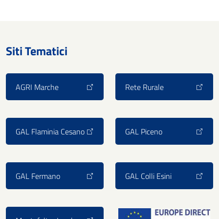
Siti Tematici
AGRI Marche
Rete Rurale
GAL Flaminia Cesano
GAL Piceno
GAL Fermano
GAL Colli Esini