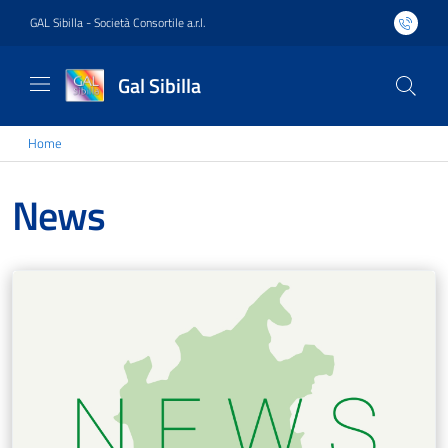
GAL Sibilla - Società Consortile a.r.l.
Gal Sibilla
Home
News