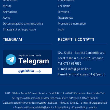
Misure
Chi siamo
Animazione
Territorio
Avvisi
Trasparenza
Documentazione amministrativa
Procedure e normative
Strategia di sviluppo locale
Loghi
TELEGRAM
RECAPITI E CONTATTI
GAL Sibilla - Società Consortile a r.l.
Località Rio n.1 - 62032 Camerino
Tel: 0737 637552
E-mail: info@galsibilla.it
E-mail certificata: galsibilla@pec.it
© GAL Sibilla - Società Consortile a r.l. - Località Rio n.1 - 62032 Camerino - Iscritta all’ufficio
del registro delle imprese di Macerata con numero di Piva e C.f. 01451540437
Capitale sociale interamente versato € 15.859,56- Tel: 0737 637552 - E-mail: info@galsibilla.it
- E-mail certificata: galsibilla@pec.it -
Privacy Policy
-
Cookie Policy
-
credits