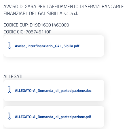
AVVISO DI GARA PER L’AFFIDAMENTO DI SERVIZI BANCARI E
FINANZIARI DEL GAL SIBILLA s.c. a r.l.
CODICE CUP: D19D16001460009
CODIC CIG: 705746110F
Avviso_interfinanziario_GAL_Sibilla.pdf
ALLEGATI
ALLEGATO-A_Domanda_di_partecipazione.doc
ALLEGATO-A_Domanda_di_partecipazione.pdf