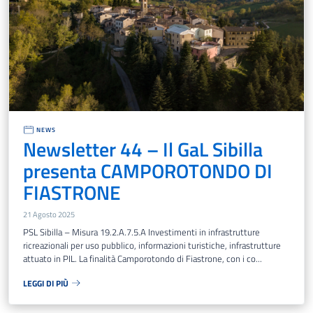
NEWS
Newsletter 44 – Il GaL Sibilla
presenta CAMPOROTONDO DI
FIASTRONE
21 Agosto 2025
PSL Sibilla – Misura 19.2.A.7.5.A Investimenti in infrastrutture
ricreazionali per uso pubblico, informazioni turistiche, infrastrutture
attuato in PIL. La finalità Camporotondo di Fiastrone, con i co...
LEGGI DI PIÙ