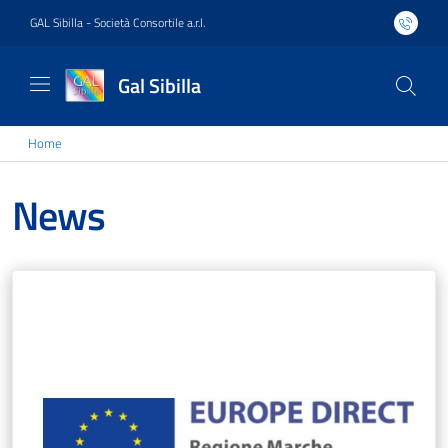
GAL Sibilla - Società Consortile a.r.l.
Gal Sibilla
Home
News