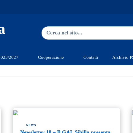
a
Ricerca nel sito
Type 2 or more characters for res
2023/2027
Cooperazione
Contatti
Archivio 
NEWS
Newsletter 18 – Il GAL Sibilla presenta