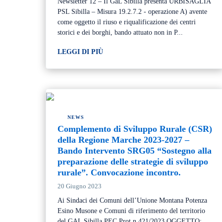
Newsletter 12 – Il GaL Sibilla presenta URBISAGLIA
PSL Sibilla – Misura 19.2.7.2 - operazione A) avente
come oggetto il riuso e riqualificazione dei centri
storici e dei borghi, bando attuato non in P...
LEGGI DI PIÙ
NEWS
Complemento di Sviluppo Rurale (CSR)
della Regione Marche 2023-2027 –
Bando Intervento SRG05 “Sostegno alla
preparazione delle strategie di sviluppo
rurale”. Convocazione incontro.
20 Giugno 2023
Ai Sindaci dei Comuni dell’Unione Montana Potenza
Esino Musone e Comuni di riferimento del territorio
del GAL Sibilla PEC Prot.n.421/2023 OGGETTO: