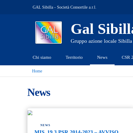
GAL Sibilla - Società Consortile a.r.l.
Gal Sibill
Gruppo azione locale Sibilla
Chi siamo
Territorio
News
CSR 
Home
News
NEWS
MIS_19.3 PSR 2014-2023 – AVVISO