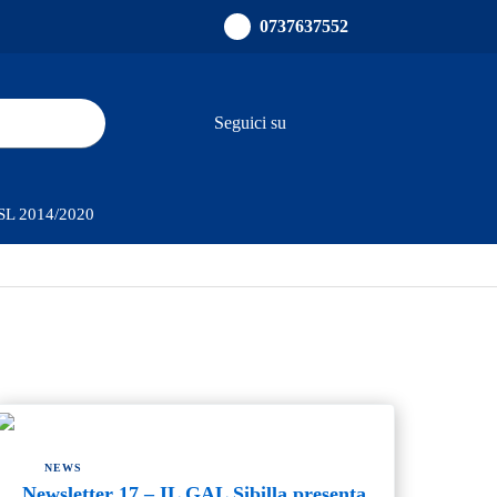
0737637552
Seguici su
ults.
PSL 2014/2020
NEWS
Newsletter 17 – IL GAL Sibilla presenta